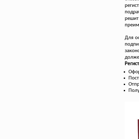
регис
подра
решит
преим
Для о
подпи
закон
долже
Регис
Офо
Пост
Отпр
Пол