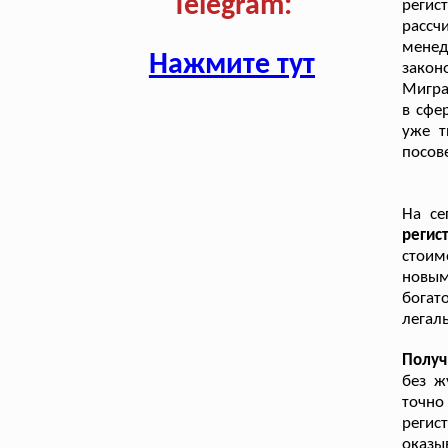
Telegram:
регис
рассч
мене
Нажмите тут
закон
Мигра
в сфе
уже т
посов
На се
реги
стоим
новым
богат
легал
Получ
без ж
точно
регис
оказы