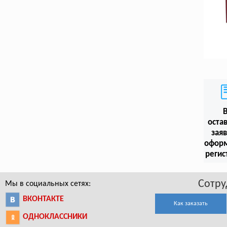
оста
заяв
офор
регис
Сотру
Мы в социальных сетях:
ВКОНТАКТЕ
Как заказать
ОДНОКЛАССНИКИ