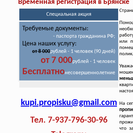
Временная регистрация в Брянске
Стран
Специальная акция
Помо
Требуемые документы:
необх
работ
- паспорта гражданина РФ;
или п
Цена наших услугу:
помеш
от 8 000
рублей - 1 человек (90 дней)
полик
от 7 000
рублей - 1 человек
Уваж
Бесплатно
моше
несовершеннолетние
меньш
кварт
насто
kupi.propisku@gmail.com
На се
проп
гаран
Тел. 7-937-796-30-96
прожи
что з